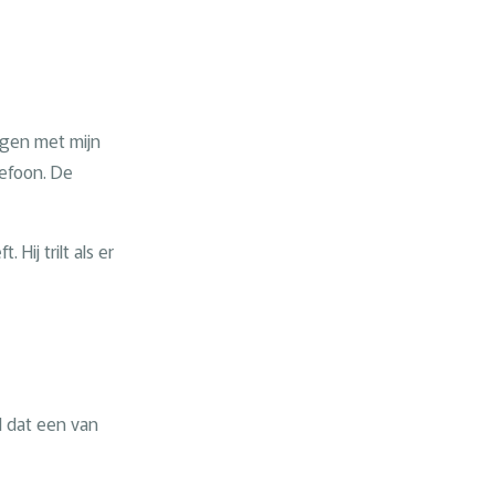
agen met mijn
lefoon. De
Hij trilt als er
d dat een van