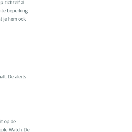
 zichzelf al
chte beperking
t je hem ook
lt. De alerts
it op de
Apple Watch. De