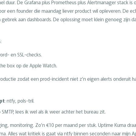
l duur. De Grafana plus Prometheus plus Alertmanager stack is op
voor een founder die maandag liever product wil opleveren. De e
gebrek aan dashboards. De oplossing moet klein genoeg zijn da
:
word- en SSL-checks.
 the box op de Apple Watch.
ductie zodat een prod-incident niet z’n eigen alerts onderuit haa
pt
: ntfy, pols-tril.
o SMTP, lees ik wel als ik weer achter het bureau zit.
aging, monitoring. Zo’n €10 per maand per stuk. Uptime Kuma draa
. Alles wat kritiek is gaat via ntfy binnen seconden naar mijn 