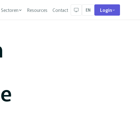
Sectoren
Resources
Contact
EN
Login
n
ie