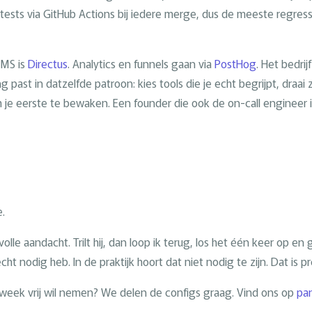
d tests via GitHub Actions bij iedere merge, dus de meeste regres
CMS is
Directus
. Analytics en funnels gaan via
PostHog
. Het bedrij
 past in datzelfde patroon: kies tools die je echt begrijpt, draai 
m je eerste te bewaken. Een founder die ook de on-call engineer 
e.
 volle aandacht. Trilt hij, dan loop ik terug, los het één keer op en
t nodig heb. In de praktijk hoort dat niet nodig te zijn. Dat is pr
week vrij wil nemen? We delen de configs graag. Vind ons op
pan