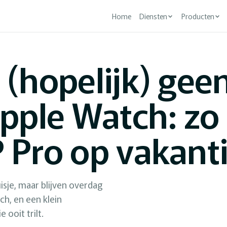
Home
Diensten
Producten
 (hopelijk) gee
Apple Watch: zo
 Pro op vakant
sje, maar blijven overdag
ch, en een klein
ooit trilt.