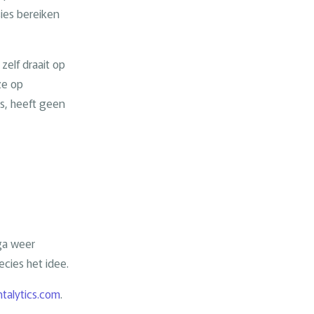
sies bereiken
f zelf draait op
ze op
is, heeft geen
 ga weer
ecies het idee.
talytics.com
.