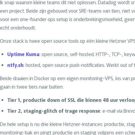
Ik snap waarom kleine teams dit niet oplossen. Datadog wordt sne
een project. Beide zijn gebouwd voor SRE-teams van tien, niet 
voor een one-founder ops setup is onderbrekingsmoeheid, geen 
echt onderhoudt.
Onze stack is twee open source tools op één kleine Hetzner VPS
Uptime Kuma
: open source, self-hosted. HTTP-, TCP-, key
ntfy.sh
: hosted, open source push-notificaties. Werkt out of
Beide draaien in Docker op een eigen monitoring-VPS, los van pro
gaan in twee tiers naar buiten:
Tier 1, productie down of SSL die binnen 48 uur verloo
Tier 2, staging-glitch of trage response
: e-mail via Brev
De hele setup is nu drie kleine Hetzner-instances: productie, st
monitoring-bak en pingt productie en staging volgens een schema